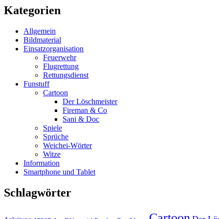
Kategorien
Allgemein
Bildmaterial
Einsatzorganisation
Feuerwehr
Flugrettung
Rettungsdienst
Funstuff
Cartoon
Der Löschmeister
Fireman & Co
Sani & Doc
Spiele
Sprüche
Weichei-Wörter
Witze
Information
Smartphone und Tablet
Schlagwörter
Cartoon
Der Lö