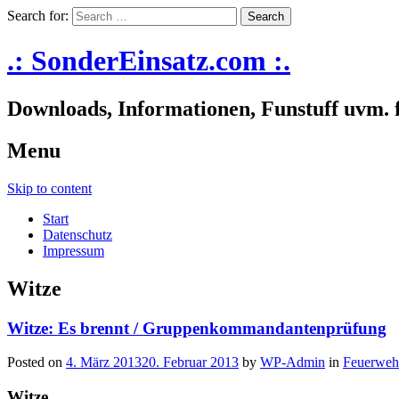
Search for:
.: SonderEinsatz.com :.
Downloads, Informationen, Funstuff uvm. 
Menu
Skip to content
Start
Datenschutz
Impressum
Witze
Witze: Es brennt / Gruppenkommandantenprüfung
Posted on
4. März 2013
20. Februar 2013
by
WP-Admin
in
Feuerweh
Witze